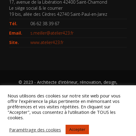
17, avenue de la Libération 42400 Saint-Chamond
Le siège social & le courrier
19 bis, allée des Cèdres 42740 Saint-Paul-en-Jarez
Tél.
06 62 38 39 67
Email.
s.meiller@atelier423.fr
Site.
www.atelier423.fr
© 2023 - Architecte d'intérieur, rénovation, design,
agencement d'espace, design de mobilier, réhabilitation,
gestion de chantiers particuliers et professionnels. Saint-
Nous utilisons des cookies sur notre site web pour vous
Etienne, Loire, Auvergne Rhône Alpes
Mentions légales
-
Politique
offrir l'expérience la plus pertinente en mémorisant vos
en matière de cookies
-
Thème by
OceanThemes
préférences et vos visites répétées. En cliquant sur
"Accepter", vous consentez à l'utilisation de TOUS les
cookies.
Paramétrage des cookies
Accepter