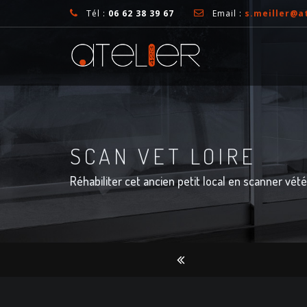
Tél :
06 62 38 39 67
Email :
s.meiller@at
SCAN VET LOIRE
Réhabiliter cet ancien petit local en scanner vété